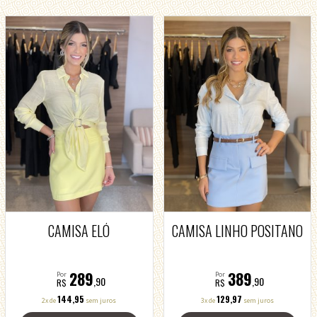
CAMISA ELÓ
CAMISA LINHO POSITANO
289
389
Por
Por
,90
,90
R$
R$
144,95
129,97
2x de
sem juros
3x de
sem juros