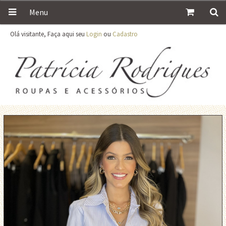
Menu
Olá visitante, Faça aqui seu
Login
ou
Cadastro