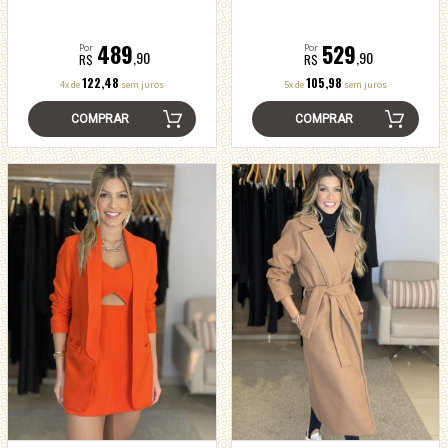
489
529
Por
Por
,90
,90
R$
R$
122,48
105,98
4x de
sem juros
5x de
sem juros
COMPRAR
COMPRAR