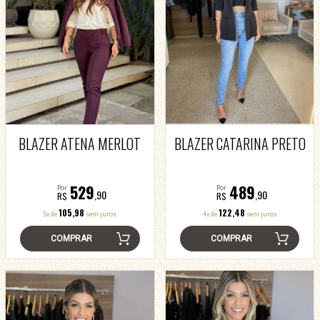
BLAZER ATENA MERLOT
BLAZER CATARINA PRETO
529
489
Por
Por
,90
,90
R$
R$
105,98
122,48
5x de
sem juros
4x de
sem juros
COMPRAR
COMPRAR