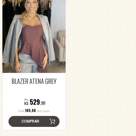
BLAZER ATENA GREY
529
Por
,90
R$
105,98
5x de
sem juros
COMPRAR