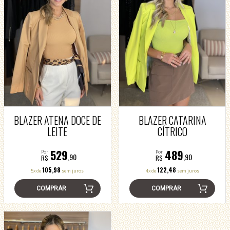
BLAZER ATENA DOCE DE
BLAZER CATARINA
LEITE
CÍTRICO
529
489
Por
Por
,90
,90
R$
R$
105,98
122,48
5x de
sem juros
4x de
sem juros
COMPRAR
COMPRAR